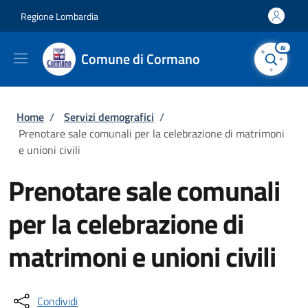
Salta al contenuto principale
Skip to footer content
Regione Lombardia
AI
Comune di Cormano
Briciole di pane
Home
/
Servizi demografici
/
Prenotare sale comunali per la celebrazione di matrimoni
e unioni civili
Prenotare sale comunali
per la celebrazione di
matrimoni e unioni civili
Condividi