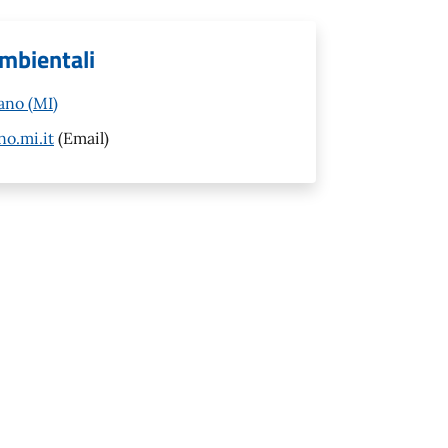
ambientali
ano (MI)
o.mi.it
(Email)