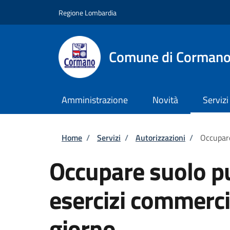
Salta al contenuto principale
Skip to footer content
Regione Lombardia
Comune di Corman
Amministrazione
Novità
Servizi
Briciole di pane
Home
/
Servizi
/
Autorizzazioni
/
Occupare
Occupare suolo pu
esercizi commerci
giorno