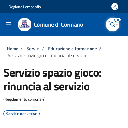
Salta al contenuto principale
Skip to footer content
Regione Lombardia
AI
Comune di Cormano
Briciole di pane
Home
/
Servizi
/
Educazione e formazione
/
Servizio spazio gioco: rinuncia al servizio
Servizio spazio gioco:
rinuncia al servizio
(Regolamento comunale)
Servizio non attivo