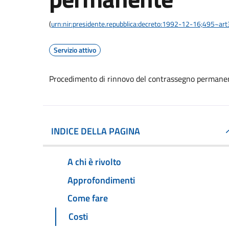
(
urn:nir:presidente.repubblica:decreto:1992-12-16;495~ar
Servizio attivo
Procedimento di rinnovo del contrassegno permane
INDICE DELLA PAGINA
A chi è rivolto
Approfondimenti
Come fare
Costi