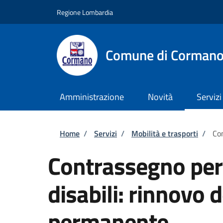
Salta al contenuto principale
Skip to footer content
Regione Lombardia
Comune di Corman
Amministrazione
Novità
Servizi
Briciole di pane
Home
/
Servizi
/
Mobilità e trasporti
/
Con
Contrassegno per v
disabili: rinnovo
permanente