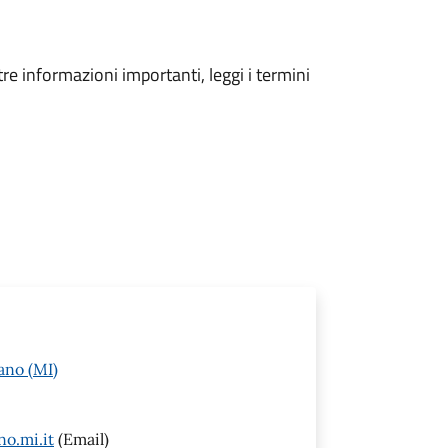
tre informazioni importanti, leggi i termini
ano (MI)
o.mi.it
(Email)