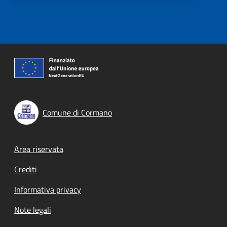
Comune di Cormano
Footer menu
Area riservata
Crediti
Informativa privacy
Note legali