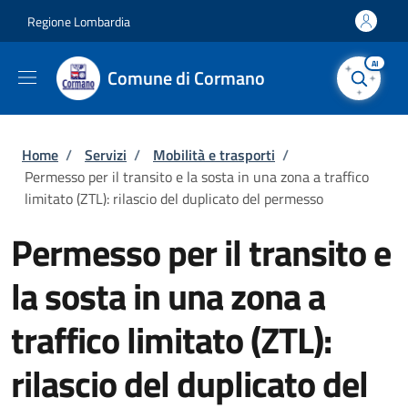
Salta al contenuto principale
Skip to footer content
Regione Lombardia
AI
Comune di Cormano
Briciole di pane
Home
/
Servizi
/
Mobilità e trasporti
/
Permesso per il transito e la sosta in una zona a traffico
limitato (ZTL): rilascio del duplicato del permesso
Permesso per il transito e
la sosta in una zona a
traffico limitato (ZTL):
rilascio del duplicato del