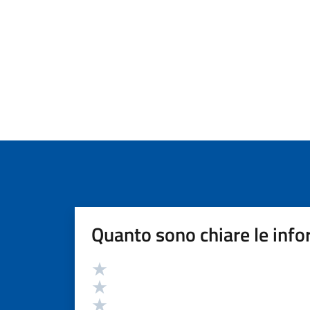
Quanto sono chiare le info
Valutazione
Valuta 5 stelle su 5
Valuta 4 stelle su 5
Valuta 3 stelle su 5