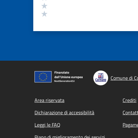
Valuta 2 stelle su 5
Valuta 1 stelle su 5
Comune di C
Footer menu
Area riservata
Crediti
Dichiarazione di accessibilità
Contatt
Leggi le FAQ
Pagame
Piano di miglioramento dei servizi