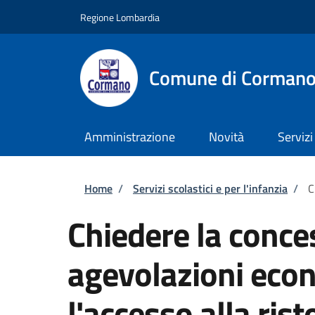
Salta al contenuto principale
Skip to footer content
Regione Lombardia
Comune di Corman
Amministrazione
Novità
Servizi
Briciole di pane
Home
/
Servizi scolastici e per l'infanzia
/
C
Chiedere la conce
agevolazioni eco
l'accesso alla ris