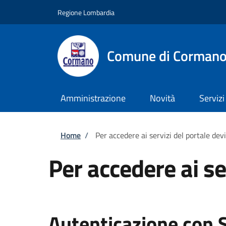
Salta al contenuto principale
Skip to footer content
Regione Lombardia
Comune di Corman
Amministrazione
Novità
Servizi
Briciole di pane
Home
/
Per accedere ai servizi del portale dev
Per accedere ai se
Autenticazione con 