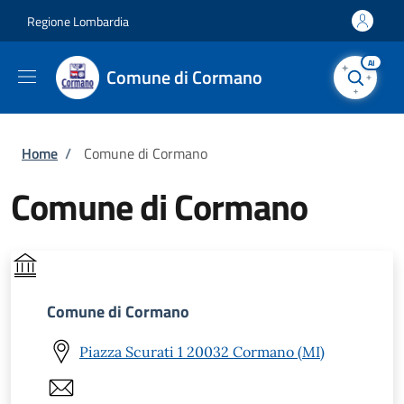
Salta al contenuto principale
Skip to footer content
Regione Lombardia
AI
Comune di Cormano
Briciole di pane
Home
/
Comune di Cormano
Comune di Cormano
Comune di Cormano
Piazza Scurati 1 20032 Cormano (MI)