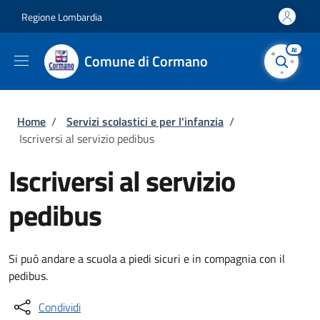
Salta al contenuto principale
Skip to footer content
Regione Lombardia
AI
Comune di Cormano
Briciole di pane
Home
/
Servizi scolastici e per l'infanzia
/
Iscriversi al servizio pedibus
Iscriversi al servizio
pedibus
Si può andare a scuola a piedi sicuri e in compagnia con il
pedibus.
Condividi