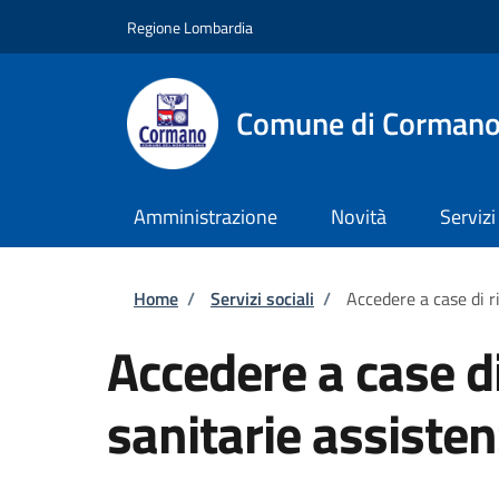
Salta al contenuto principale
Skip to footer content
Regione Lombardia
Comune di Corman
Amministrazione
Novità
Servizi
Briciole di pane
Home
/
Servizi sociali
/
Accedere a case di r
Accedere a case d
sanitarie assisten