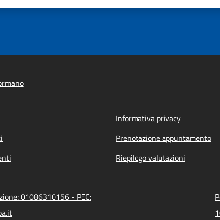
ormano
Informativa privacy
i
Prenotazione appuntamento
nti
Riepilogo valutazioni
azione: 01086310156 - PEC:
P
a.it
1