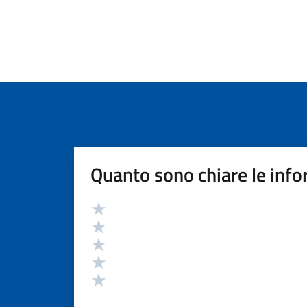
Quanto sono chiare le info
Valutazione
Valuta 5 stelle su 5
Valuta 4 stelle su 5
Valuta 3 stelle su 5
Valuta 2 stelle su 5
Valuta 1 stelle su 5