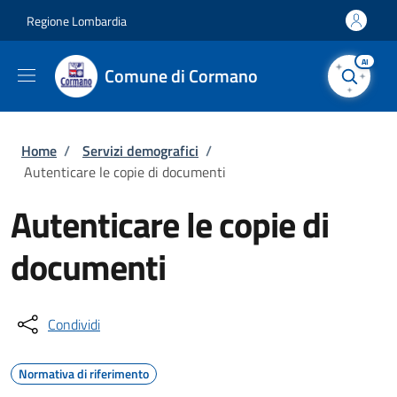
Salta al contenuto principale
Skip to footer content
Regione Lombardia
AI
Comune di Cormano
Briciole di pane
Home
/
Servizi demografici
/
Autenticare le copie di documenti
Autenticare le copie di
documenti
Condividi
Normativa di riferimento