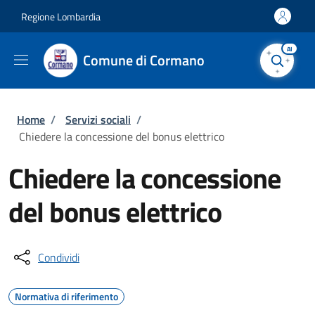
Salta al contenuto principale
Skip to footer content
Regione Lombardia
AI
Comune di Cormano
Briciole di pane
Home
/
Servizi sociali
/
Chiedere la concessione del bonus elettrico
Chiedere la concessione
del bonus elettrico
Condividi
Normativa di riferimento