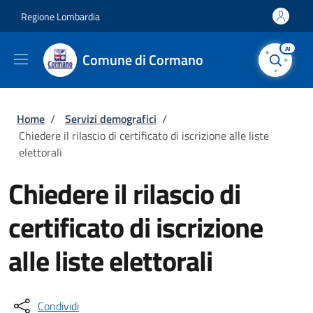
Salta al contenuto principale
Skip to footer content
Regione Lombardia
AI
Comune di Cormano
Briciole di pane
Home
/
Servizi demografici
/
Chiedere il rilascio di certificato di iscrizione alle liste
elettorali
Chiedere il rilascio di
certificato di iscrizione
alle liste elettorali
Condividi