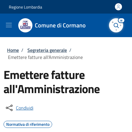
Salta al contenuto principale
Skip to footer content
Regione Lombardia
AI
Comune di Cormano
Briciole di pane
Home
/
Segreteria generale
/
Emettere fatture all'Amministrazione
Emettere fatture
all'Amministrazione
Condividi
Normativa di riferimento