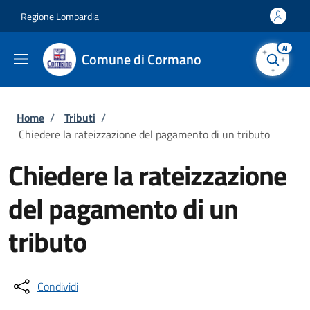
Salta al contenuto principale
Skip to footer content
Regione Lombardia
AI
Comune di Cormano
Briciole di pane
Home
/
Tributi
/
Chiedere la rateizzazione del pagamento di un tributo
Chiedere la rateizzazione
del pagamento di un
tributo
Condividi