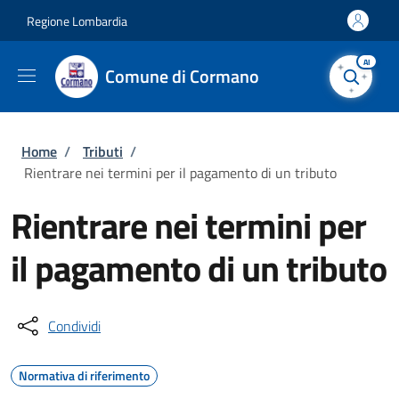
Salta al contenuto principale
Skip to footer content
Regione Lombardia
AI
Comune di Cormano
Briciole di pane
Home
/
Tributi
/
Rientrare nei termini per il pagamento di un tributo
Rientrare nei termini per
il pagamento di un tributo
Condividi
Normativa di riferimento