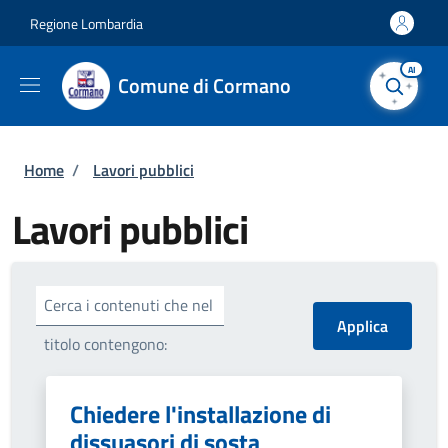
Salta al contenuto principale
Skip to footer content
Regione Lombardia
AI
Comune di Cormano
Briciole di pane
Home
/
Lavori pubblici
Lavori pubblici
Cerca i contenuti che nel
titolo contengono:
Chiedere l'installazione di
dissuasori di sosta