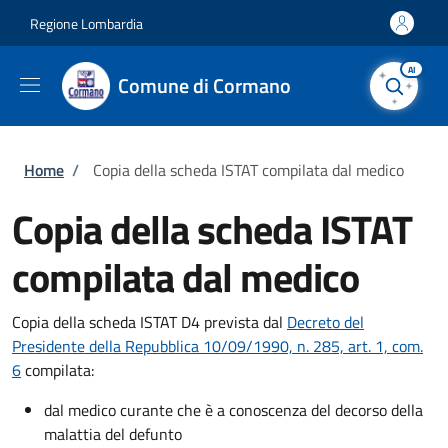
Salta al contenuto principale
Skip to footer content
Regione Lombardia
AI
Comune di Cormano
Briciole di pane
Home
/
Copia della scheda ISTAT compilata dal medico
Copia della scheda ISTAT
compilata dal medico
Copia della scheda ISTAT D4 prevista dal
Decreto del
Presidente della Repubblica 10/09/1990, n. 285, art. 1, com.
6
compilata:
dal medico curante che è a conoscenza del decorso della
malattia del defunto