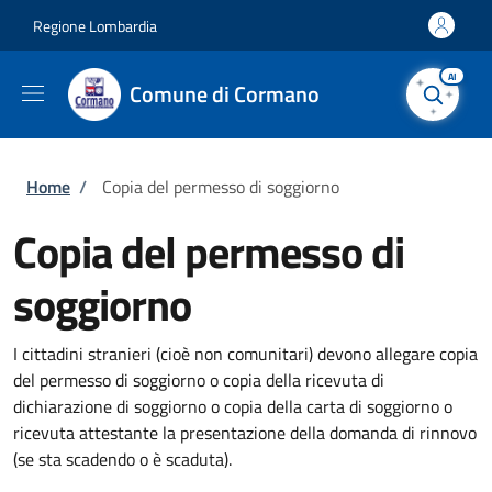
Salta al contenuto principale
Skip to footer content
Regione Lombardia
AI
Comune di Cormano
Briciole di pane
Home
/
Copia del permesso di soggiorno
Copia del permesso di
soggiorno
I cittadini stranieri (cioè non comunitari) devono allegare copia
del permesso di soggiorno o copia della ricevuta di
dichiarazione di soggiorno o copia della carta di soggiorno o
ricevuta attestante la presentazione della domanda di rinnovo
(se sta scadendo o è scaduta).