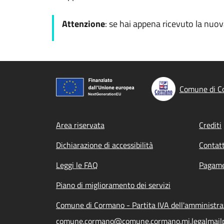
Attenzione
: se hai appena ricevuto la nuo
Comune di C
Footer menu
Area riservata
Crediti
Dichiarazione di accessibilità
Contatt
Leggi le FAQ
Pagame
Piano di miglioramento dei servizi
Comune di Cormano - Partita IVA dell'amministr
comune.cormano@comune.cormano.mi.legalmailp