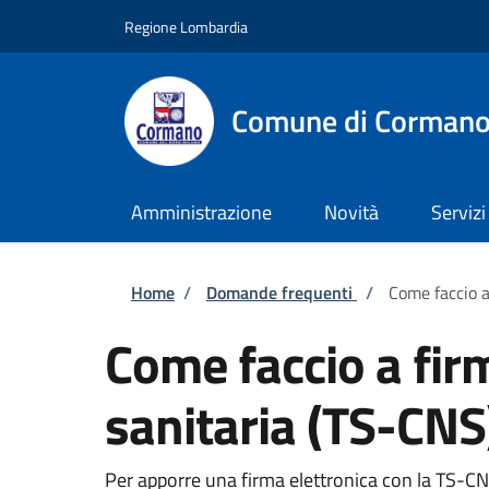
Salta al contenuto principale
Skip to footer content
Regione Lombardia
Comune di Corman
Amministrazione
Novità
Servizi
Briciole di pane
Home
/
Domande frequenti
/
Come faccio a
Come faccio a fir
sanitaria (TS-CNS
Per apporre una firma elettronica con la TS-CNS