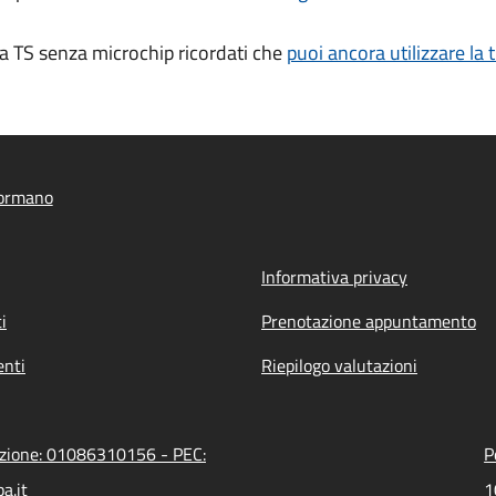
va TS senza microchip ricordati che
puoi ancora utilizzare la
ormano
Informativa privacy
i
Prenotazione appuntamento
nti
Riepilogo valutazioni
azione: 01086310156 - PEC:
P
a.it
1