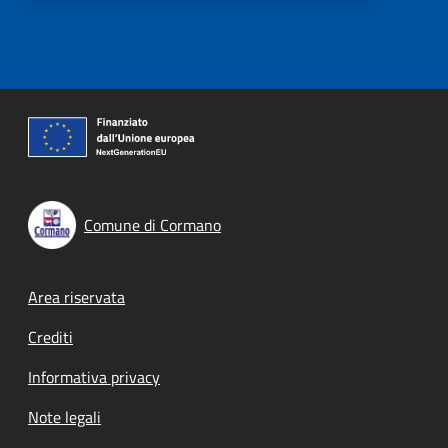
Comune di Cormano
Footer menu
Area riservata
Crediti
Informativa privacy
Note legali