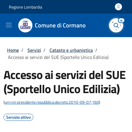
Salta al contenuto principale
Skip to footer content
Regione Lombardia
AI
Comune di Cormano
Briciole di pane
Home
/
Servizi
/
Catasto e urbanistica
/
Accesso ai servizi del SUE (Sportello Unico Edilizia)
Accesso ai servizi del SUE
(Sportello Unico Edilizia)
(
urn:nir:presidente.repubblica:decreto:2010-09-07;160
)
Servizio attivo