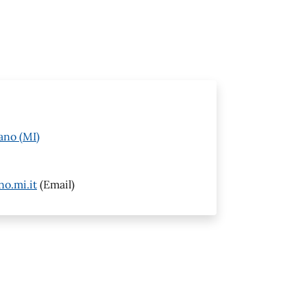
ano (MI)
o.mi.it
(Email)