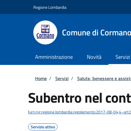
Salta al contenuto principale
Skip to footer content
Regione Lombardia
Comune di Corman
Amministrazione
Novità
Servizi
Briciole di pane
Home
/
Servizi
/
Salute, benessere e assis
Subentro nel cont
(
urn:nir:regione.lombardia:regolamento:2017-08-04;4~art
Servizio attivo