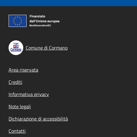
Comune di Cormano
Footer menu
Area riservata
Crediti
Informativa privacy
Note legali
Dichiarazione di accessibilità
Contatti