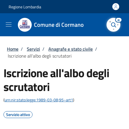
Salta al contenuto principale
Skip to footer content
Regione Lombardia
AI
Comune di Cormano
Briciole di pane
Home
/
Servizi
/
Anagrafe e stato civile
/
Iscrizione all'albo degli scrutatori
Iscrizione all'albo degli
scrutatori
(
urn:nir:stato:legge:1989-03-08;95~art1
)
Servizio attivo