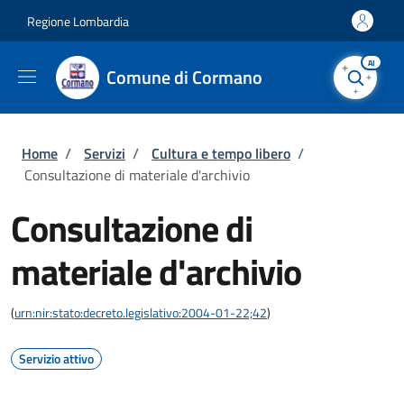
Salta al contenuto principale
Skip to footer content
Regione Lombardia
AI
Comune di Cormano
Briciole di pane
Home
/
Servizi
/
Cultura e tempo libero
/
Consultazione di materiale d'archivio
Consultazione di
materiale d'archivio
(
urn:nir:stato:decreto.legislativo:2004-01-22;42
)
Servizio attivo