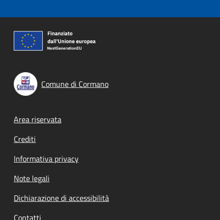
Comune di Cormano
Footer menu
Area riservata
Crediti
Informativa privacy
Note legali
Dichiarazione di accessibilità
Contatti