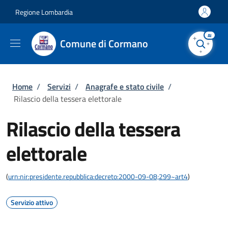
Salta al contenuto principale
Skip to footer content
Regione Lombardia
AI
Comune di Cormano
Briciole di pane
Home
/
Servizi
/
Anagrafe e stato civile
/
Rilascio della tessera elettorale
Rilascio della tessera
elettorale
(
urn:nir:presidente.repubblica:decreto:2000-09-08;299~art4
)
Servizio attivo