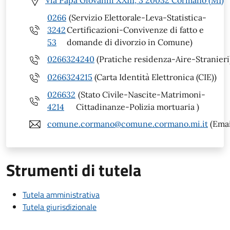
Via Papa Giovanni XXIII, 3 20032 Cormano (MI)
0266
(Servizio Elettorale-Leva-Statistica-
3242
Certificazioni-Convivenze di fatto e
53
domande di divorzio in Comune)
0266324240
(Pratiche residenza-Aire-Stranieri
0266324215
(Carta Identità Elettronica (CIE))
026632
(Stato Civile-Nascite-Matrimoni-
4214
Cittadinanze-Polizia mortuaria )
comune.cormano@comune.cormano.mi.it
(Emai
Strumenti di tutela
Tutela amministrativa
Tutela giurisdizionale