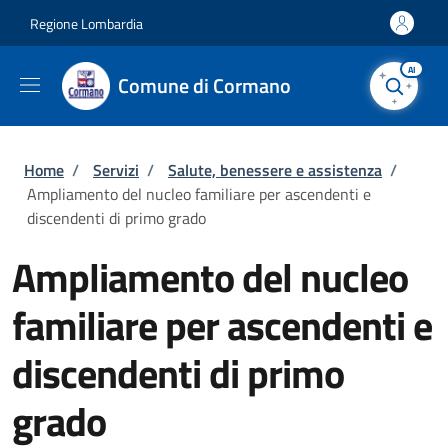
Salta al contenuto principale
Skip to footer content
Regione Lombardia
AI
Comune di Cormano
Briciole di pane
Home
/
Servizi
/
Salute, benessere e assistenza
/
Ampliamento del nucleo familiare per ascendenti e
discendenti di primo grado
Ampliamento del nucleo
familiare per ascendenti e
discendenti di primo
grado