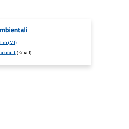
ambientali
ano (MI)
o.mi.it
(Email)