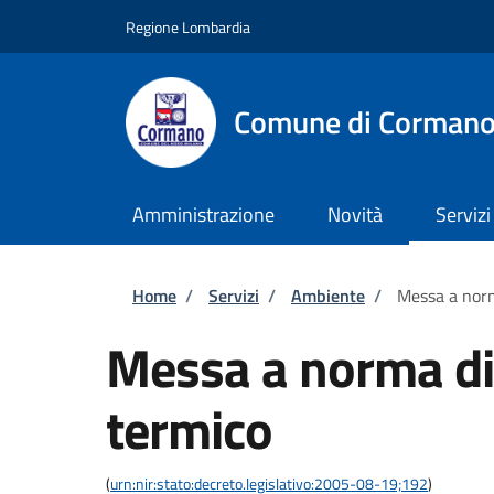
Salta al contenuto principale
Skip to footer content
Regione Lombardia
Comune di Corman
Amministrazione
Novità
Servizi
Briciole di pane
Home
/
Servizi
/
Ambiente
/
Messa a norm
Messa a norma di
termico
(
urn:nir:stato:decreto.legislativo:2005-08-19;192
)