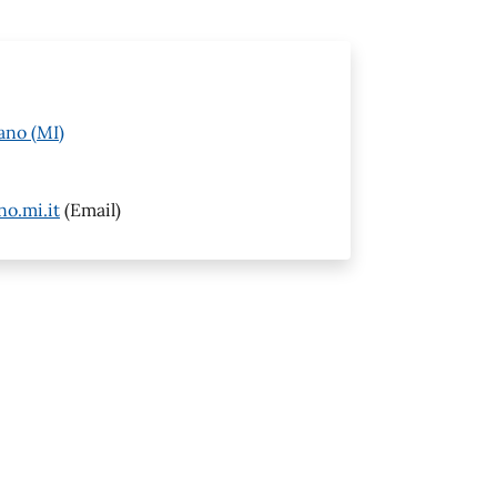
ano (MI)
o.mi.it
(Email)