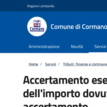
Salta al contenuto principale
Skip to footer content
Regione Lombardia
Comune di Corman
Amministrazione
Novità
Servizi
Briciole di pane
Home
/
Servizi
/
Tributi, finanze e contravv
Accertamento esec
dell'importo dovu
accertamento