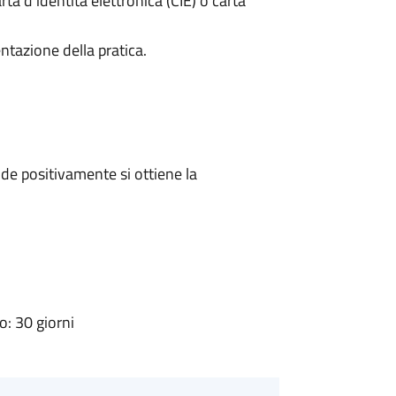
rta d’identità elettronica (CIE) o carta
ntazione della pratica.
e positivamente si ottiene la
: 30 giorni