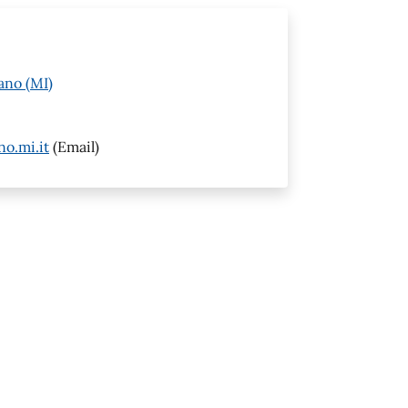
ano (MI)
o.mi.it
(Email)