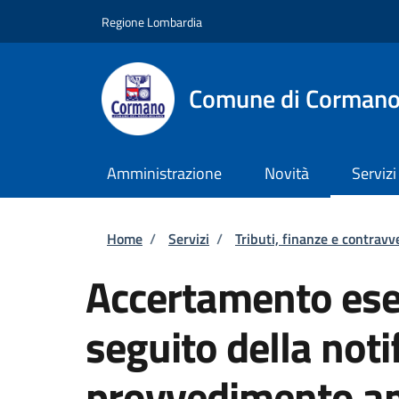
Salta al contenuto principale
Skip to footer content
Regione Lombardia
Comune di Corman
Amministrazione
Novità
Servizi
Briciole di pane
Home
/
Servizi
/
Tributi, finanze e contravv
Accertamento ese
seguito della notif
provvedimento am