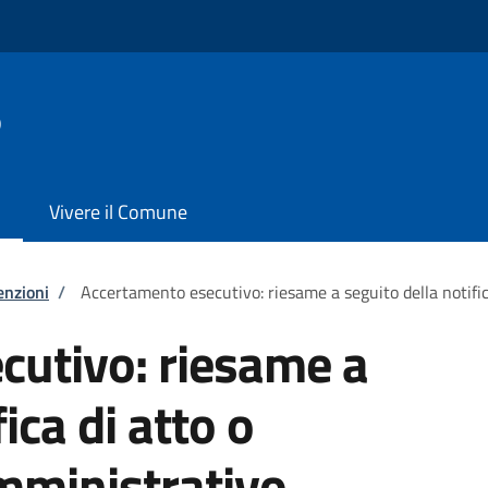
o
Vivere il Comune
enzioni
/
Accertamento esecutivo: riesame a seguito della notifi
cutivo: riesame a
ica di atto o
ministrativo