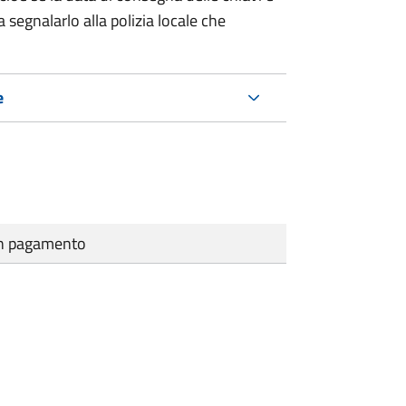
 segnalarlo alla polizia locale che
e
cun pagamento