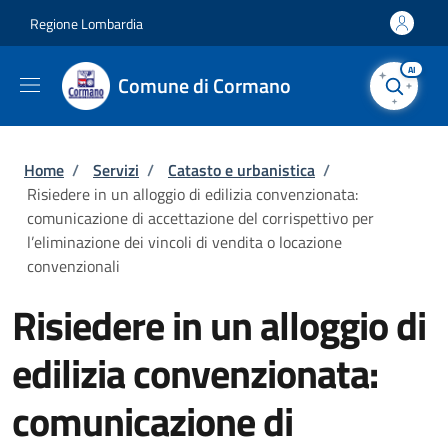
Salta al contenuto principale
Skip to footer content
Regione Lombardia
AI
Comune di Cormano
Briciole di pane
Home
/
Servizi
/
Catasto e urbanistica
/
Risiedere in un alloggio di edilizia convenzionata:
comunicazione di accettazione del corrispettivo per
l’eliminazione dei vincoli di vendita o locazione
convenzionali
Risiedere in un alloggio di
edilizia convenzionata:
comunicazione di