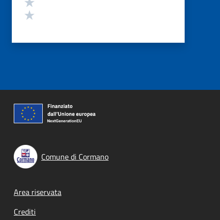
Valuta 2 stelle su 5
Valuta 1 stelle su 5
Comune di Cormano
Footer menu
Area riservata
Crediti