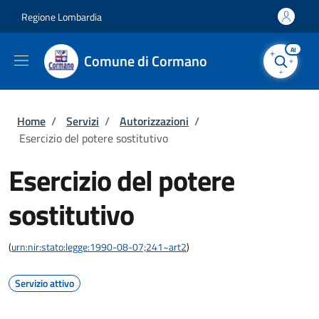
Salta al contenuto principale
Skip to footer content
Regione Lombardia
AI
Comune di Cormano
Briciole di pane
Home
/
Servizi
/
Autorizzazioni
/
Esercizio del potere sostitutivo
Esercizio del potere
sostitutivo
(
urn:nir:stato:legge:1990-08-07;241~art2
)
Servizio attivo