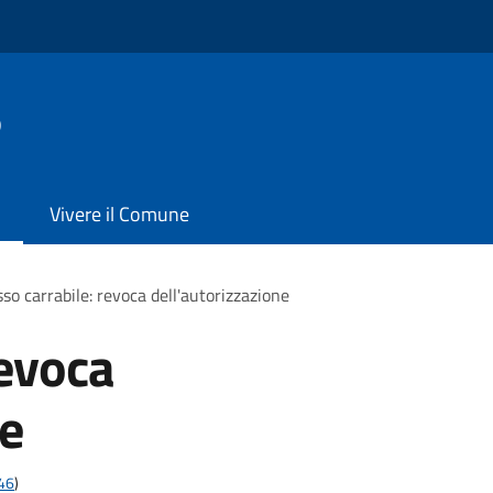
o
Vivere il Comune
so carrabile: revoca dell'autorizzazione
revoca
ne
t46
)