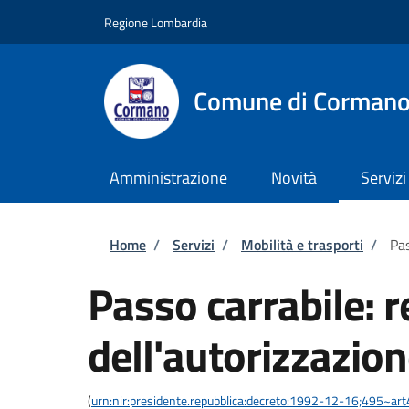
Salta al contenuto principale
Skip to footer content
Regione Lombardia
Comune di Corman
Amministrazione
Novità
Servizi
Briciole di pane
Home
/
Servizi
/
Mobilità e trasporti
/
Pas
Passo carrabile: 
dell'autorizzazio
(
urn:nir:presidente.repubblica:decreto:1992-12-16;495~ar