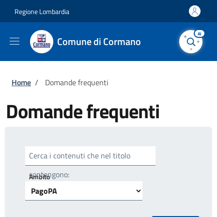
Salta al contenuto principale
Skip to footer content
Regione Lombardia
AI
Comune di Cormano
Briciole di pane
Home
/
Domande frequenti
Domande frequenti
Cerca i contenuti che nel titolo
contengono:
Ambito