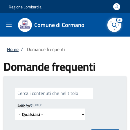
Salta al contenuto principale
Skip to footer content
Regione Lombardia
AI
Comune di Cormano
Briciole di pane
Home
/
Domande frequenti
Domande frequenti
Cerca i contenuti che nel titolo
contengono:
Ambito