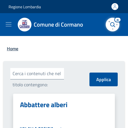
Salta al contenuto principale
Skip to footer content
Regione Lombardia
AI
Comune di Cormano
Briciole di pane
Home
Cerca i contenuti che nel
titolo contengono:
Abbattere alberi